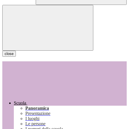
close
Scuola
Panoramica
Presentazione
I luoghi
Le persone
I numeri della scuola