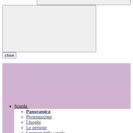
close
Scuola
Panoramica
Presentazione
I luoghi
Le persone
I numeri della scuola