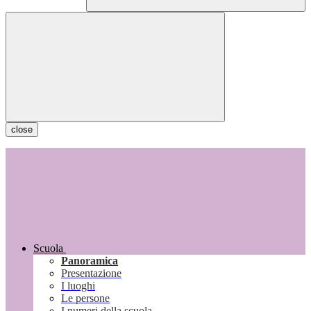
close
Scuola
Panoramica
Presentazione
I luoghi
Le persone
I numeri della scuola