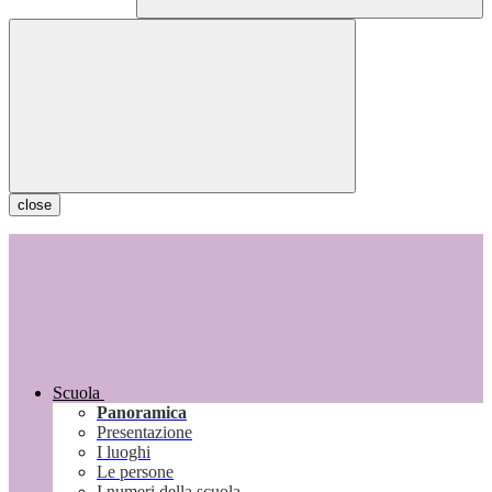
close
Scuola
Panoramica
Presentazione
I luoghi
Le persone
I numeri della scuola