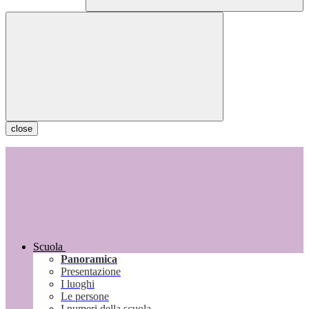
close
Scuola
Panoramica
Presentazione
I luoghi
Le persone
I numeri della scuola