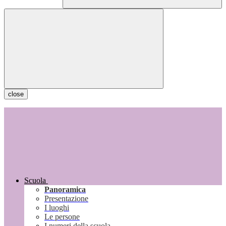
close
Scuola
Panoramica
Presentazione
I luoghi
Le persone
I numeri della scuola