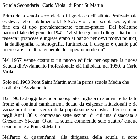
Scuola Secondaria "Carlo Viola" di Pont-St-Martin
Prima della scuola secondaria di I grado e dell'Istituto Professionale
esisteva, nello stabilimento I.L.S.S.A. Viola, una scuola serale, il cui
fine era di tipo prevalentemente tecnico-pratico. Dal bollettino
parrocchiale del gennaio 1941: "vi si insegnano la lingua italiana e
tedesca" (francese e inglese erano al bando per ovvi motivi politici)
"la dattilografia, la stenografia, l'aritmetica, il disegno e quanto può
interessare la cultura generale dell'operaio moderno".
Nel 1957 venne costruito un nuovo edificio per ospitare la nuova
Scuola di Avviamento Professionale già intitolata, nel 1950, a
Carlo
Viola
Solo nel 1963 Pont-Saint-Martin avrà la prima scuola Media che
sostituirà l'Avviamento.
Dal 1963 ad oggi la scuola ha ospitato migliaia di studenti e ha fatto
fronte ai continui cambiamenti dettati da esigenze istituzionali e da
variazioni di consistenza della popolazione scolastica. Per esempio
negli Anni '80 si contavano sette sezioni di cui una distaccata a
Gressoney St-Jean. Oggi, la scuola comprende solo quattro/ cinque
sezioni tutte a Pont-St-Martin.
Nell'arco di quarant'anni, alla dirigenza della scuola si sono