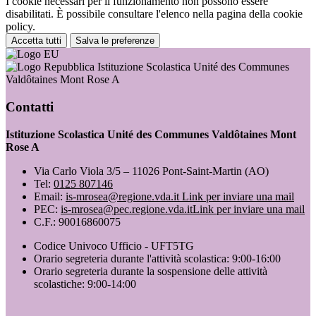
I cookie necessari per il funzionamento non possono essere
disabilitati. È possibile consultare l'elenco nella pagina della cookie
policy.
Accetta tutti
Salva le preferenze
Istituzione Scolastica Unité des Communes
Valdôtaines Mont Rose A
Contatti
Istituzione Scolastica Unité des Communes Valdôtaines Mont
Rose A
Via Carlo Viola 3/5 – 11026 Pont-Saint-Martin (AO)
Tel:
0125 807146
Email:
is-mrosea@regione.vda.it
Link per inviare una mail
PEC:
is-mrosea@pec.regione.vda.it
Link per inviare una mail
C.F.: 90016860075
Codice Univoco Ufficio - UFT5TG
Orario segreteria durante l'attività scolastica: 9:00-16:00
Orario segreteria durante la sospensione delle attività
scolastiche: 9:00-14:00