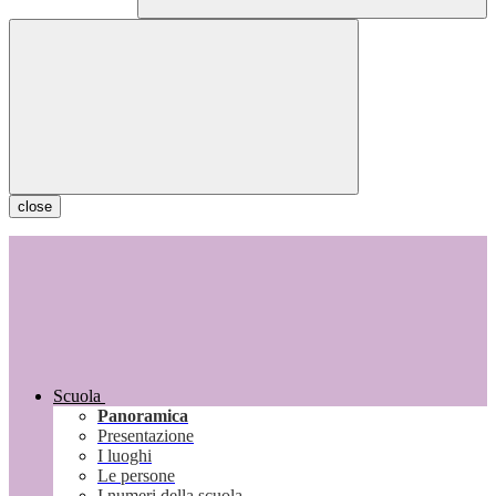
close
Scuola
Panoramica
Presentazione
I luoghi
Le persone
I numeri della scuola