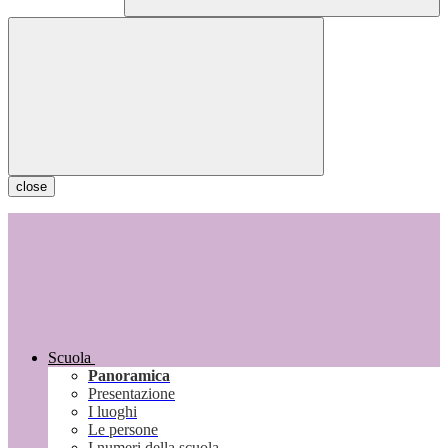
close
Scuola
Panoramica
Presentazione
I luoghi
Le persone
I numeri della scuola