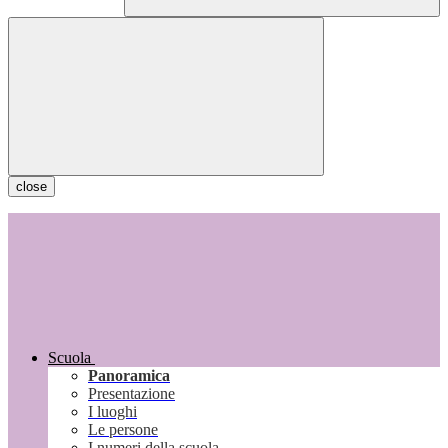
close
Scuola
Panoramica
Presentazione
I luoghi
Le persone
I numeri della scuola