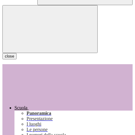
close
Scuola
Panoramica
Presentazione
I luoghi
Le persone
I numeri della scuola