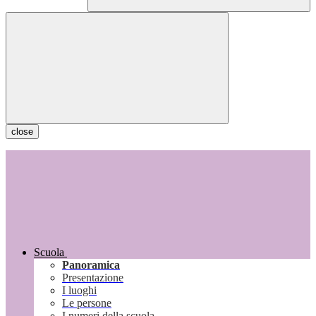
close
Scuola
Panoramica
Presentazione
I luoghi
Le persone
I numeri della scuola