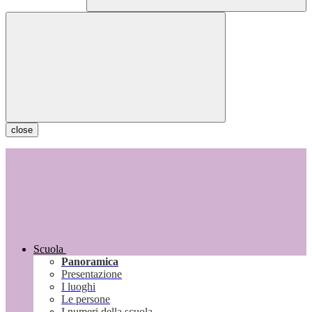
close
Scuola
Panoramica
Presentazione
I luoghi
Le persone
I numeri della scuola