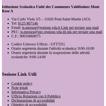
Istituzione Scolastica Unité des Communes Valdôtaines Mont
Rose A
Via Carlo Viola 3/5 – 11026 Pont-Saint-Martin (AO)
Tel:
0125 807146
Email:
is-mrosea@regione.vda.it
Link per inviare una mail
PEC:
is-mrosea@pec.regione.vda.it
Link per inviare una mail
C.F.: 90016860075
Codice Univoco Ufficio - UFT5TG
Orario segreteria durante l'attività scolastica: 9:00-16:00
Orario segreteria durante la sospensione delle attività
scolastiche: 9:00-14:00
Sezione Link Utili
Cookie policy
Note legali
Informativa Privacy
Ufficio Relazioni con il Pubblico
Dichiarazione di accessibilità
Obiettivi di accessibilità