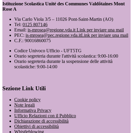
Istituzione Scolastica Unité des Communes Valdôtaines Mont
Rose A
Via Carlo Viola 3/5 – 11026 Pont-Saint-Martin (AO)
Tel:
0125 807146
Email:
is-mrosea@regione.vda.it
Link per inviare una mail
PEC:
is-mrosea@pec.regione.vda.it
Link per inviare una mail
C.F.: 90016860075
Codice Univoco Ufficio - UFT5TG
Orario segreteria durante l'attività scolastica: 9:00-16:00
Orario segreteria durante la sospensione delle attività
scolastiche: 9:00-14:00
Sezione Link Utili
Cookie policy
Note legali
Informativa Privacy
Ufficio Relazioni con il Pubblico
Dichiarazione di accessibilità
Obiettivi di accessibilità
Whistleblowing