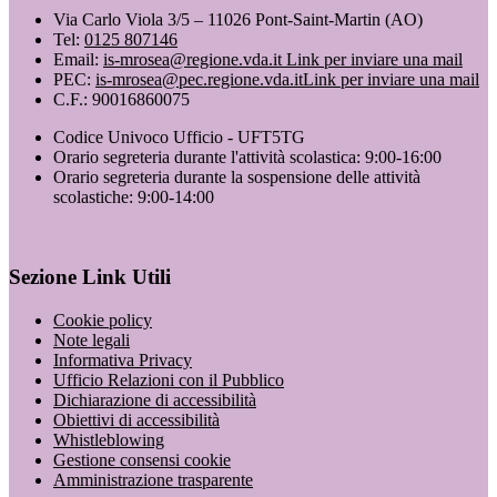
Via Carlo Viola 3/5 – 11026 Pont-Saint-Martin (AO)
Tel:
0125 807146
Email:
is-mrosea@regione.vda.it
Link per inviare una mail
PEC:
is-mrosea@pec.regione.vda.it
Link per inviare una mail
C.F.: 90016860075
Codice Univoco Ufficio - UFT5TG
Orario segreteria durante l'attività scolastica: 9:00-16:00
Orario segreteria durante la sospensione delle attività
scolastiche: 9:00-14:00
Sezione Link Utili
Cookie policy
Note legali
Informativa Privacy
Ufficio Relazioni con il Pubblico
Dichiarazione di accessibilità
Obiettivi di accessibilità
Whistleblowing
Gestione consensi cookie
Amministrazione trasparente