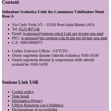
Contatti
Istituzione Scolastica Unité des Communes Valdôtaines Mont
Rose A
Via Carlo Viola 3/5 – 11026 Pont-Saint-Martin (AO)
Tel:
0125 807146
Email:
is-mrosea@regione.vda.it
Link per inviare una mail
PEC:
is-mrosea@pec.regione.vda.it
Link per inviare una mail
C.F.: 90016860075
Codice Univoco Ufficio - UFT5TG
Orario segreteria durante l'attività scolastica: 9:00-16:00
Orario segreteria durante la sospensione delle attività
scolastiche: 9:00-14:00
Sezione Link Utili
Cookie policy
Note legali
Informativa Privacy
Ufficio Relazioni con il Pubblico
Dichiarazione di accessibilità