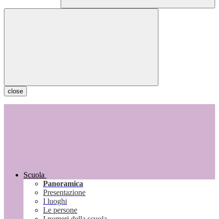
close
Scuola
Panoramica
Presentazione
I luoghi
Le persone
I numeri della scuola