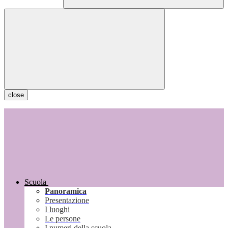
close
Scuola
Panoramica
Presentazione
I luoghi
Le persone
I numeri della scuola