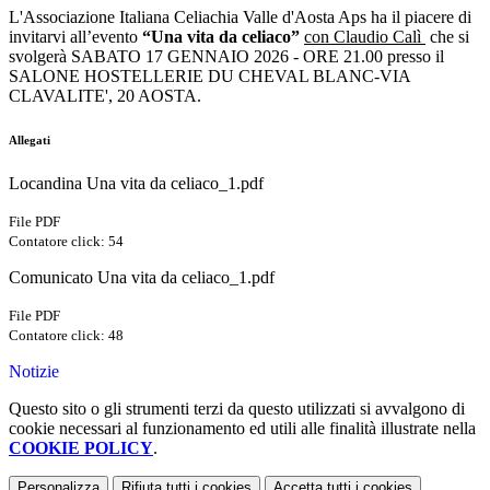
L'Associazione Italiana Celiachia Valle d'Aosta Aps ha il piacere di
invitarvi all’evento
“Una vita da celiaco”
con Claudio Calì
che
si
svolgerà SABATO 17 GENNAIO 2026 - ORE 21.00 presso il
SALONE HOSTELLERIE DU CHEVAL BLANC-VIA
CLAVALITE', 20 AOSTA.
Allegati
Locandina Una vita da celiaco_1.pdf
File PDF
Contatore click: 54
Comunicato Una vita da celiaco_1.pdf
File PDF
Contatore click: 48
Notizie
Questo sito o gli strumenti terzi da questo utilizzati si avvalgono di
cookie necessari al funzionamento ed utili alle finalità illustrate nella
COOKIE POLICY
.
Personalizza
Rifiuta tutti
i cookies
Accetta tutti
i cookies