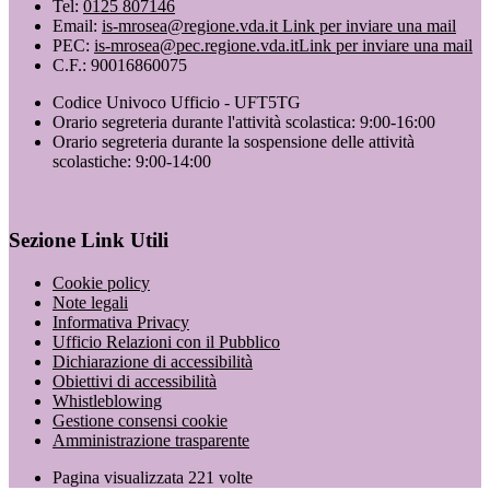
Tel:
0125 807146
Email:
is-mrosea@regione.vda.it
Link per inviare una mail
PEC:
is-mrosea@pec.regione.vda.it
Link per inviare una mail
C.F.: 90016860075
Codice Univoco Ufficio - UFT5TG
Orario segreteria durante l'attività scolastica: 9:00-16:00
Orario segreteria durante la sospensione delle attività
scolastiche: 9:00-14:00
Sezione Link Utili
Cookie policy
Note legali
Informativa Privacy
Ufficio Relazioni con il Pubblico
Dichiarazione di accessibilità
Obiettivi di accessibilità
Whistleblowing
Gestione consensi cookie
Amministrazione trasparente
Pagina visualizzata
221
volte