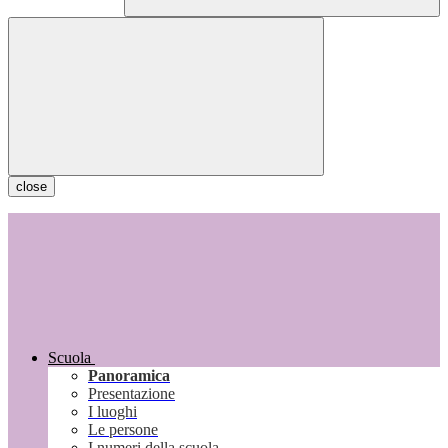
close
Scuola
Panoramica
Presentazione
I luoghi
Le persone
I numeri della scuola