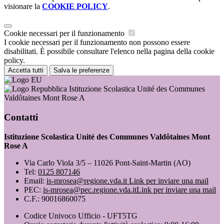
visionare la
COOKIE POLICY
.
Cookie necessari per il funzionamento
I cookie necessari per il funzionamento non possono essere
disabilitati. È possibile consultare l'elenco nella pagina della cookie
policy.
Accetta tutti
Salva le preferenze
Istituzione Scolastica Unité des Communes
Valdôtaines Mont Rose A
Contatti
Istituzione Scolastica Unité des Communes Valdôtaines Mont
Rose A
Via Carlo Viola 3/5 – 11026 Pont-Saint-Martin (AO)
Tel:
0125 807146
Email:
is-mrosea@regione.vda.it
Link per inviare una mail
PEC:
is-mrosea@pec.regione.vda.it
Link per inviare una mail
C.F.: 90016860075
Codice Univoco Ufficio - UFT5TG