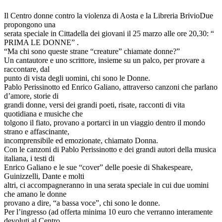
Il Centro donne contro la violenza di Aosta e la Libreria BrivioDue
propongono una
serata speciale in Cittadella dei giovani il 25 marzo alle ore 20,30: “
PRIMA LE DONNE” .
“Ma chi sono queste strane “creature” chiamate donne?”
Un cantautore e uno scrittore, insieme su un palco, per provare a
raccontare, dal
punto di vista degli uomini, chi sono le Donne.
Pablo Perissinotto ed Enrico Galiano, attraverso canzoni che parlano
d’amore, storie di
grandi donne, versi dei grandi poeti, risate, racconti di vita
quotidiana e musiche che
tolgono il fiato, provano a portarci in un viaggio dentro il mondo
strano e affascinante,
incomprensibile ed emozionate, chiamato Donna.
Con le canzoni di Pablo Perissinotto e dei grandi autori della musica
italiana, i testi di
Enrico Galiano e le sue “cover” delle poesie di Shakespeare,
Guinizzelli, Dante e molti
altri, ci accompagneranno in una serata speciale in cui due uomini
che amano le donne
provano a dire, “a bassa voce”, chi sono le donne.
Per l’ingresso (ad offerta minima 10 euro che verranno interamente
devoluti al Centro