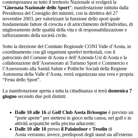
contemporanea su tutto il territorio Nazionale si svolgerà la
“
Giornata Nazionale dello Sport
”; manifestazione istituita dalla
Presidenza del Consiglio dei ministri, con la direttiva del 27
novembre 2003, per valorizzare la funzione dello sport quale
fondamentale fattore di crescita e di arricchimento dell'individuo, di
miglioramento delle qualità della vita e di responsabilizzazione e
rafforzamento della società civile.
Sotto la direzione del Comitato Regionale CONI Valle d’Aosta, in
coordinamento con gli organismi sportivi territoriali, con il
patrocinio del Comune di Aosta e dell’Azienda Usl di Aosta e la
collaborazione dell’Assessorato al Turismo Sport e Commercio e
l’Assessorato alla Sanità Salute e Politiche Sociali della Regione
Autonoma della Valle d’Aosta, verrà organizzata una vera e propria
“Festa dello Sport”.
La manifestazione aperta a tutta la cittadinanza si terrà
domenica 7
giugno
secondo due poli distinti:
Dalle 10 alle 16
al
Golf Club Aosta Brissogne
è previsto un
“porte aperte” per mettersi in gioco nella canoa, nel golf e in
attività acquatiche nella piscina adiacente;
Dalle 10 alle 18
presso
il Palaindoor
e
Tesolin
di
Aosta
verranno, invece, predisposti degli stand sia all'esterno