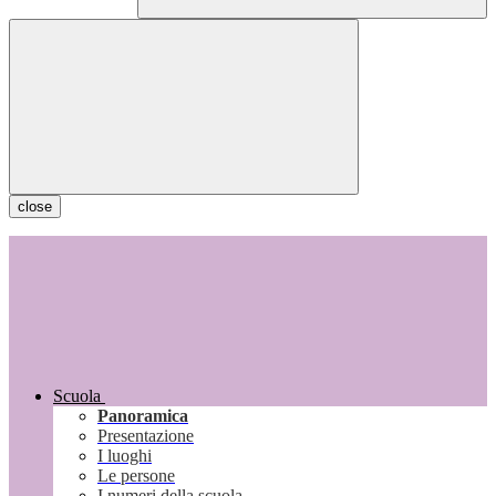
close
Scuola
Panoramica
Presentazione
I luoghi
Le persone
I numeri della scuola