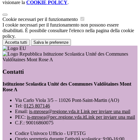
visionare la
COOKIE POLICY
.
Cookie necessari per il funzionamento
I cookie necessari per il funzionamento non possono essere
disabilitati. È possibile consultare l'elenco nella pagina della cookie
policy.
Accetta tutti
Salva le preferenze
Istituzione Scolastica Unité des Communes
Valdôtaines Mont Rose A
Contatti
Istituzione Scolastica Unité des Communes Valdôtaines Mont
Rose A
Via Carlo Viola 3/5 – 11026 Pont-Saint-Martin (AO)
Tel:
0125 807146
Email:
is-mrosea@regione.vda.it
Link per inviare una mail
PEC:
is-mrosea@pec.regione.vda.it
Link per inviare una mail
C.F.: 90016860075
Codice Univoco Ufficio - UFT5TG
Orario segreteria durante l'attività scolastica: 9:00-16:00