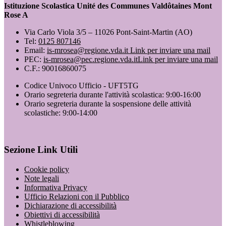
Istituzione Scolastica Unité des Communes Valdôtaines Mont
Rose A
Via Carlo Viola 3/5 – 11026 Pont-Saint-Martin (AO)
Tel:
0125 807146
Email:
is-mrosea@regione.vda.it
Link per inviare una mail
PEC:
is-mrosea@pec.regione.vda.it
Link per inviare una mail
C.F.: 90016860075
Codice Univoco Ufficio - UFT5TG
Orario segreteria durante l'attività scolastica: 9:00-16:00
Orario segreteria durante la sospensione delle attività
scolastiche: 9:00-14:00
Sezione Link Utili
Cookie policy
Note legali
Informativa Privacy
Ufficio Relazioni con il Pubblico
Dichiarazione di accessibilità
Obiettivi di accessibilità
Whistleblowing