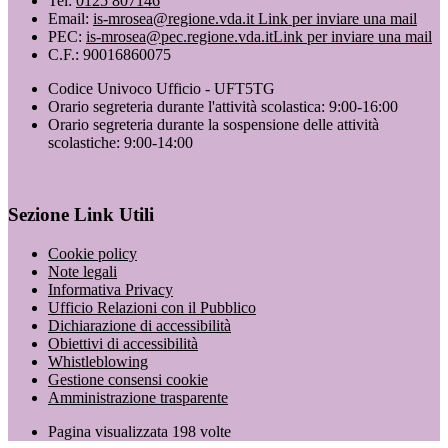
Tel:
0125 807146
Email:
is-mrosea@regione.vda.it
Link per inviare una mail
PEC:
is-mrosea@pec.regione.vda.it
Link per inviare una mail
C.F.: 90016860075
Codice Univoco Ufficio - UFT5TG
Orario segreteria durante l'attività scolastica: 9:00-16:00
Orario segreteria durante la sospensione delle attività
scolastiche: 9:00-14:00
Sezione Link Utili
Cookie policy
Note legali
Informativa Privacy
Ufficio Relazioni con il Pubblico
Dichiarazione di accessibilità
Obiettivi di accessibilità
Whistleblowing
Gestione consensi cookie
Amministrazione trasparente
Pagina visualizzata
198
volte