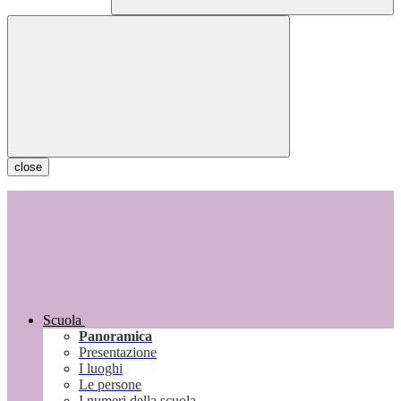
close
Scuola
Panoramica
Presentazione
I luoghi
Le persone
I numeri della scuola