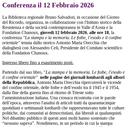
Conferenza il 12 Febbraio 2026
La Biblioteca regionale Bruno Salvadori, in occasione del Giorno
del Ricordo, organizza, in collaborazione con l'Istituto storico della
Resistenza e della società contemporanea in Valle d'Aosta e la
Fondation Chanoux,
giovedì 12 febbraio 2026
,
alle ore 18
, la
conferenza
"La stampa e la memoria. Le foibe, l’esodo e il confine
orientale"
tenuta dallo storico Antonio Maria Orecchia che
dialogherà con Alessandro Celi, Presidente del Comitato scientifico
della Fondation Chanoux.
Ingresso libero fino a esaurimento posti.
Partendo dal suo libro, "
La stampa e la memoria. Le foibe, l’esodo e
il confine orientale"
nelle pagine dei giornali lombardi agli albori
della Repubblica
, Antonio Maria Orecchia ripercorrerà le vicende
del confine orientale, delle foibe e dell’esodo tra il 1945 e il 1954,
dalla fine della guerra fino al ritorno di Trieste sotto
l’amministrazione italiana. Una cronaca ricostruita con le parole
dell’epoca, attraverso l'analisi di articoli tratti da quarantacinque
quotidiani e settimanali lombardi che rappresentavano tutte le culture
politiche, dai comunisti ai democristiani, dai liberali ai qualunquisti.
Nel dibattitto pubblico di questi anni molti hanno sostenuto che
“nessuno sapeva”. Nondimeno, in un periodo in cui la stampa