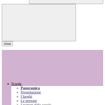
close
Scuola
Panoramica
Presentazione
I luoghi
Le persone
I numeri della scuola