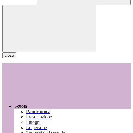
close
Scuola
Panoramica
Presentazione
I luoghi
Le persone
I numeri della scuola