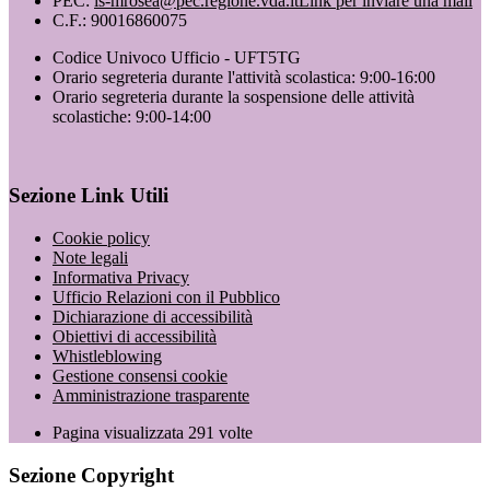
PEC:
is-mrosea@pec.regione.vda.it
Link per inviare una mail
C.F.: 90016860075
Codice Univoco Ufficio - UFT5TG
Orario segreteria durante l'attività scolastica: 9:00-16:00
Orario segreteria durante la sospensione delle attività
scolastiche: 9:00-14:00
Sezione Link Utili
Cookie policy
Note legali
Informativa Privacy
Ufficio Relazioni con il Pubblico
Dichiarazione di accessibilità
Obiettivi di accessibilità
Whistleblowing
Gestione consensi cookie
Amministrazione trasparente
Pagina visualizzata
291
volte
Sezione Copyright