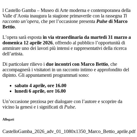
l Castello Gamba – Museo di Arte moderna e contemporanea della
Valle d’Aosta inaugura la stagione primaverile con la rassegna
Ti
racconto un’opera
, che per l’occasione presenta
Pulse
di Marco
Bettio
.
L’opera sarà esposta
in via straordinaria da martedì 31 marzo a
domenica 12 aprile 2026
, offrendo al pubblico l’opportunità di
ammirare uno dei lavori più intensi e rappresentativi della ricerca
dell’artista.
Di particolare rilievo i
due incontri con Marco Bettio
, che
accompagnerà i visitatori in un racconto intimo e approfondito del
dipinto. Gli appuntamenti programmati sono:
sabato 4 aprile, ore 16.00
lunedì 6 aprile, ore 16.00
Un’occasione preziosa per dialogare con l’autore e scoprire da
vicino la genesi e i significati di
Pulse
.
Allegati
CastelloGamba_2026_adv_01_1080x1350_Marco_Bettio_aprile.pdf