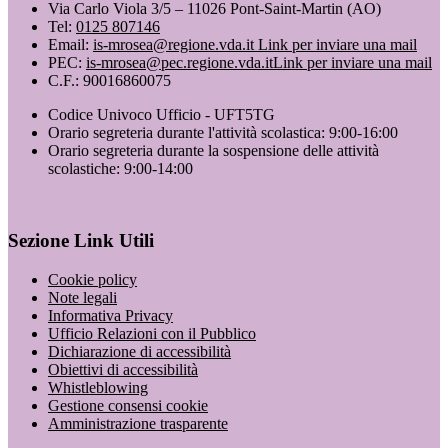
Via Carlo Viola 3/5 – 11026 Pont-Saint-Martin (AO)
Tel:
0125 807146
Email:
is-mrosea@regione.vda.it
Link per inviare una mail
PEC:
is-mrosea@pec.regione.vda.it
Link per inviare una mail
C.F.: 90016860075
Codice Univoco Ufficio - UFT5TG
Orario segreteria durante l'attività scolastica: 9:00-16:00
Orario segreteria durante la sospensione delle attività
scolastiche: 9:00-14:00
Sezione Link Utili
Cookie policy
Note legali
Informativa Privacy
Ufficio Relazioni con il Pubblico
Dichiarazione di accessibilità
Obiettivi di accessibilità
Whistleblowing
Gestione consensi cookie
Amministrazione trasparente