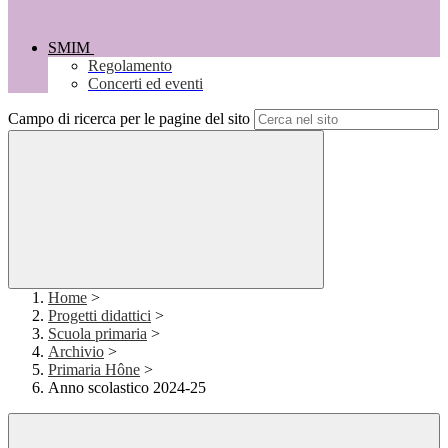
SMIM
Regolamento
Concerti ed eventi
Campo di ricerca per le pagine del sito
Home
>
Progetti didattici
>
Scuola primaria
>
Archivio
>
Primaria Hône
>
Anno scolastico 2024-25