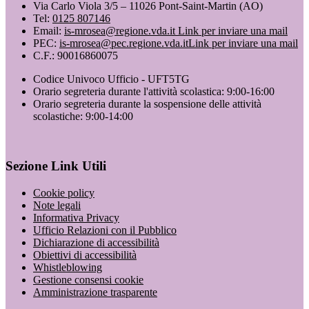
Via Carlo Viola 3/5 – 11026 Pont-Saint-Martin (AO)
Tel:
0125 807146
Email:
is-mrosea@regione.vda.it
Link per inviare una mail
PEC:
is-mrosea@pec.regione.vda.it
Link per inviare una mail
C.F.: 90016860075
Codice Univoco Ufficio - UFT5TG
Orario segreteria durante l'attività scolastica: 9:00-16:00
Orario segreteria durante la sospensione delle attività
scolastiche: 9:00-14:00
Sezione Link Utili
Cookie policy
Note legali
Informativa Privacy
Ufficio Relazioni con il Pubblico
Dichiarazione di accessibilità
Obiettivi di accessibilità
Whistleblowing
Gestione consensi cookie
Amministrazione trasparente