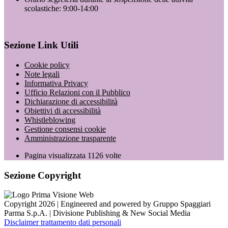
scolastiche: 9:00-14:00
Sezione Link Utili
Cookie policy
Note legali
Informativa Privacy
Ufficio Relazioni con il Pubblico
Dichiarazione di accessibilità
Obiettivi di accessibilità
Whistleblowing
Gestione consensi cookie
Amministrazione trasparente
Pagina visualizzata
1126
volte
Sezione Copyright
Copyright 2026 | Engineered and powered by Gruppo Spaggiari
Parma S.p.A. | Divisione Publishing & New Social Media
Disclaimer trattamento dati personali