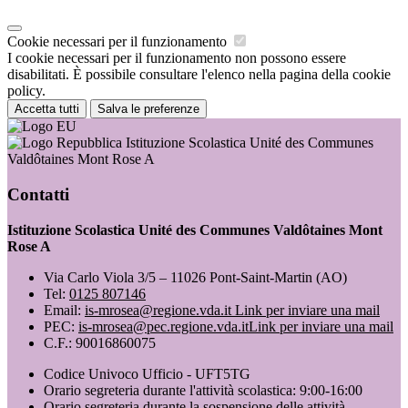
Cookie necessari per il funzionamento
I cookie necessari per il funzionamento non possono essere
disabilitati. È possibile consultare l'elenco nella pagina della cookie
policy.
Accetta tutti
Salva le preferenze
Istituzione Scolastica Unité des Communes
Valdôtaines Mont Rose A
Contatti
Istituzione Scolastica Unité des Communes Valdôtaines Mont
Rose A
Via Carlo Viola 3/5 – 11026 Pont-Saint-Martin (AO)
Tel:
0125 807146
Email:
is-mrosea@regione.vda.it
Link per inviare una mail
PEC:
is-mrosea@pec.regione.vda.it
Link per inviare una mail
C.F.: 90016860075
Codice Univoco Ufficio - UFT5TG
Orario segreteria durante l'attività scolastica: 9:00-16:00
Orario segreteria durante la sospensione delle attività