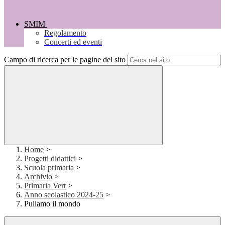
SMIM
Regolamento
Concerti ed eventi
Campo di ricerca per le pagine del sito
Home
>
Progetti didattici
>
Scuola primaria
>
Archivio
>
Primaria Vert
>
Anno scolastico 2024-25
>
Puliamo il mondo