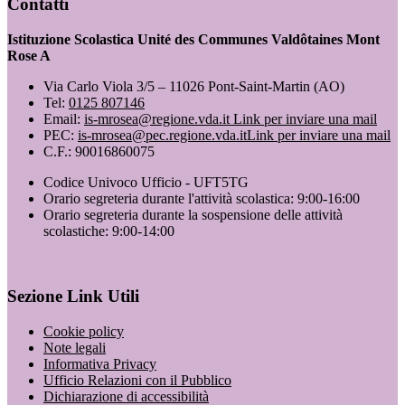
Contatti
Istituzione Scolastica Unité des Communes Valdôtaines Mont
Rose A
Via Carlo Viola 3/5 – 11026 Pont-Saint-Martin (AO)
Tel:
0125 807146
Email:
is-mrosea@regione.vda.it
Link per inviare una mail
PEC:
is-mrosea@pec.regione.vda.it
Link per inviare una mail
C.F.: 90016860075
Codice Univoco Ufficio - UFT5TG
Orario segreteria durante l'attività scolastica: 9:00-16:00
Orario segreteria durante la sospensione delle attività
scolastiche: 9:00-14:00
Sezione Link Utili
Cookie policy
Note legali
Informativa Privacy
Ufficio Relazioni con il Pubblico
Dichiarazione di accessibilità