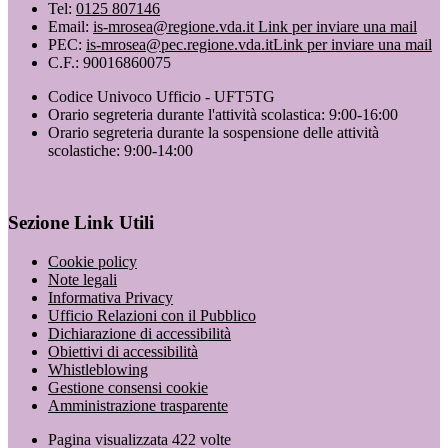
Tel:
0125 807146
Email:
is-mrosea@regione.vda.it
Link per inviare una mail
PEC:
is-mrosea@pec.regione.vda.it
Link per inviare una mail
C.F.: 90016860075
Codice Univoco Ufficio - UFT5TG
Orario segreteria durante l'attività scolastica: 9:00-16:00
Orario segreteria durante la sospensione delle attività
scolastiche: 9:00-14:00
Sezione Link Utili
Cookie policy
Note legali
Informativa Privacy
Ufficio Relazioni con il Pubblico
Dichiarazione di accessibilità
Obiettivi di accessibilità
Whistleblowing
Gestione consensi cookie
Amministrazione trasparente
Pagina visualizzata
422
volte