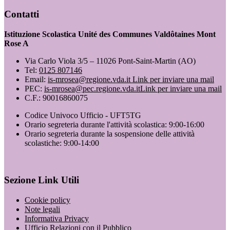
Contatti
Istituzione Scolastica Unité des Communes Valdôtaines Mont
Rose A
Via Carlo Viola 3/5 – 11026 Pont-Saint-Martin (AO)
Tel:
0125 807146
Email:
is-mrosea@regione.vda.it
Link per inviare una mail
PEC:
is-mrosea@pec.regione.vda.it
Link per inviare una mail
C.F.: 90016860075
Codice Univoco Ufficio - UFT5TG
Orario segreteria durante l'attività scolastica: 9:00-16:00
Orario segreteria durante la sospensione delle attività
scolastiche: 9:00-14:00
Sezione Link Utili
Cookie policy
Note legali
Informativa Privacy
Ufficio Relazioni con il Pubblico