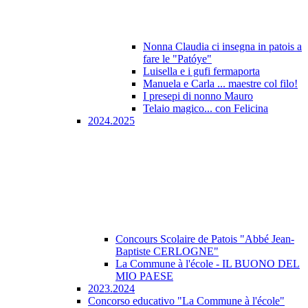
Nonna Claudia ci insegna in patois a
fare le "Patóye"
Luisella e i gufi fermaporta
Manuela e Carla ... maestre col filo!
I presepi di nonno Mauro
Telaio magico... con Felicina
2024.2025
Concours Scolaire de Patois "Abbé Jean-
Baptiste CERLOGNE"
La Commune à l'école - IL BUONO DEL
MIO PAESE
2023.2024
Concorso educativo "La Commune à l'école"