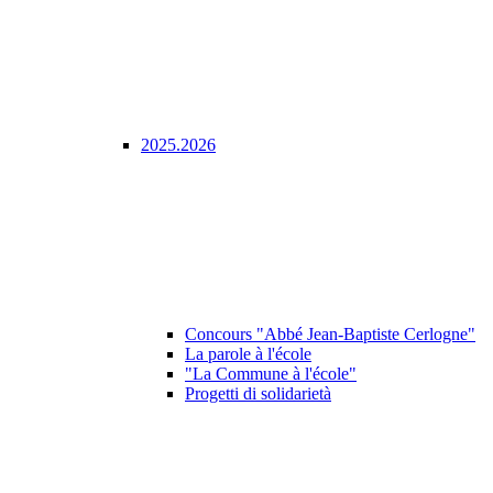
2025.2026
Concours "Abbé Jean-Baptiste Cerlogne"
La parole à l'école
"La Commune à l'école"
Progetti di solidarietà