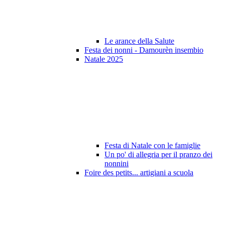
Le arance della Salute
Festa dei nonni - Damourèn insembio
Natale 2025
Festa di Natale con le famiglie
Un po' di allegria per il pranzo dei
nonnini
Foire des petits... artigiani a scuola