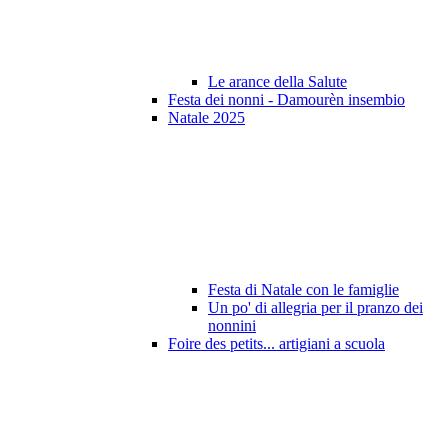
Le arance della Salute
Festa dei nonni - Damourèn insembio
Natale 2025
Festa di Natale con le famiglie
Un po' di allegria per il pranzo dei
nonnini
Foire des petits... artigiani a scuola