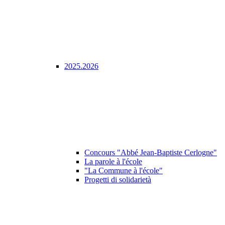
2025.2026
Concours "Abbé Jean-Baptiste Cerlogne"
La parole à l'école
"La Commune à l'école"
Progetti di solidarietà