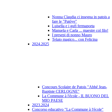
Nonna Claudia ci insegna in patois a
fare le "Patóye"
Luisella e i gufi fermaporta
Manuela e Carla ... maestre col filo!
I presepi di nonno Mauro
Telaio magico... con Felicina
2024.2025
Concours Scolaire de Patois "Abbé Jean-
Baptiste CERLOGNE"
La Commune à l'école - IL BUONO DEL
MIO PAESE
2023.2024
Concorso educativo "La Commune à l'école"