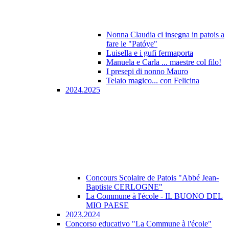
Nonna Claudia ci insegna in patois a
fare le "Patóye"
Luisella e i gufi fermaporta
Manuela e Carla ... maestre col filo!
I presepi di nonno Mauro
Telaio magico... con Felicina
2024.2025
Concours Scolaire de Patois "Abbé Jean-
Baptiste CERLOGNE"
La Commune à l'école - IL BUONO DEL
MIO PAESE
2023.2024
Concorso educativo "La Commune à l'école"