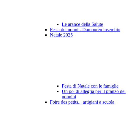
Le arance della Salute
Festa dei nonni - Damourèn insembio
Natale 2025
Festa di Natale con le famiglie
Un po' di allegria per il pranzo dei
nonnini
Foire des petits... artigiani a scuola