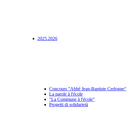
2025.2026
Concours "Abbé Jean-Baptiste Cerlogne"
La parole à l'école
"La Commune à l'école"
Progetti di solidarietà