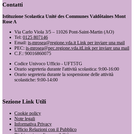
Contatti
Istituzione Scolastica Unité des Communes Valdôtaines Mont
Rose A
Via Carlo Viola 3/5 – 11026 Pont-Saint-Martin (AO)
Tel:
0125 807146
Email:
is-mrosea@regione.vda.it
Link per inviare una mail
PEC:
is-mrosea@pec.regione.vda.it
Link per inviare una mail
C.F.: 90016860075
Codice Univoco Ufficio - UFT5TG
Orario segreteria durante l'attività scolastica: 9:00-16:00
Orario segreteria durante la sospensione delle attività
scolastiche: 9:00-14:00
Sezione Link Utili
Cookie policy
Note legali
Informativa Privacy
Ufficio Relazioni con il Pubblico