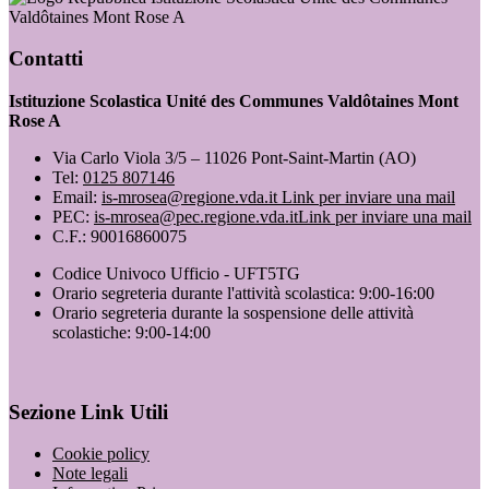
Valdôtaines Mont Rose A
Contatti
Istituzione Scolastica Unité des Communes Valdôtaines Mont
Rose A
Via Carlo Viola 3/5 – 11026 Pont-Saint-Martin (AO)
Tel:
0125 807146
Email:
is-mrosea@regione.vda.it
Link per inviare una mail
PEC:
is-mrosea@pec.regione.vda.it
Link per inviare una mail
C.F.: 90016860075
Codice Univoco Ufficio - UFT5TG
Orario segreteria durante l'attività scolastica: 9:00-16:00
Orario segreteria durante la sospensione delle attività
scolastiche: 9:00-14:00
Sezione Link Utili
Cookie policy
Note legali