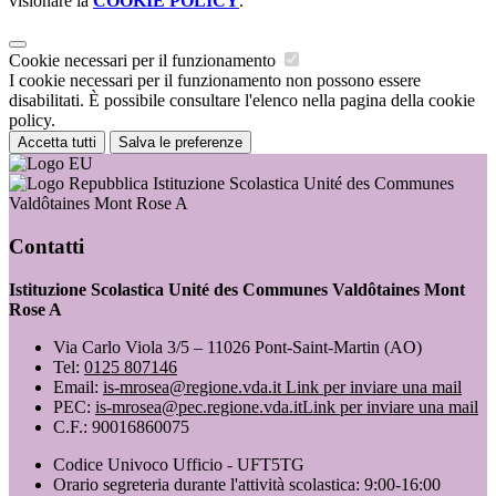
visionare la
COOKIE POLICY
.
Cookie necessari per il funzionamento
I cookie necessari per il funzionamento non possono essere
disabilitati. È possibile consultare l'elenco nella pagina della cookie
policy.
Accetta tutti
Salva le preferenze
Istituzione Scolastica Unité des Communes
Valdôtaines Mont Rose A
Contatti
Istituzione Scolastica Unité des Communes Valdôtaines Mont
Rose A
Via Carlo Viola 3/5 – 11026 Pont-Saint-Martin (AO)
Tel:
0125 807146
Email:
is-mrosea@regione.vda.it
Link per inviare una mail
PEC:
is-mrosea@pec.regione.vda.it
Link per inviare una mail
C.F.: 90016860075
Codice Univoco Ufficio - UFT5TG
Orario segreteria durante l'attività scolastica: 9:00-16:00