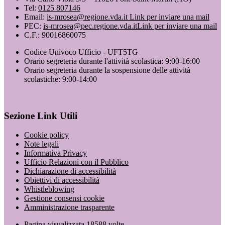
Tel:
0125 807146
Email:
is-mrosea@regione.vda.it
Link per inviare una mail
PEC:
is-mrosea@pec.regione.vda.it
Link per inviare una mail
C.F.: 90016860075
Codice Univoco Ufficio - UFT5TG
Orario segreteria durante l'attività scolastica: 9:00-16:00
Orario segreteria durante la sospensione delle attività
scolastiche: 9:00-14:00
Sezione Link Utili
Cookie policy
Note legali
Informativa Privacy
Ufficio Relazioni con il Pubblico
Dichiarazione di accessibilità
Obiettivi di accessibilità
Whistleblowing
Gestione consensi cookie
Amministrazione trasparente
Pagina visualizzata
18588
volte