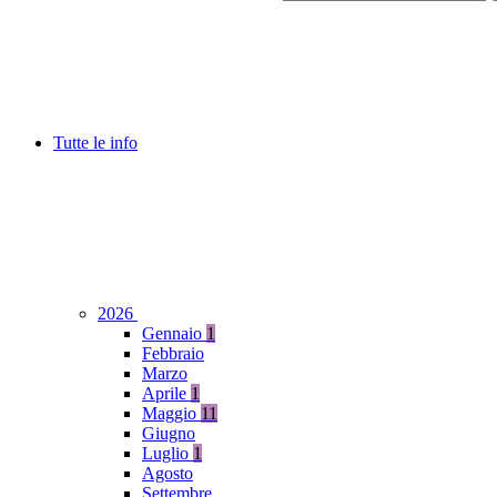
Tutte le info
2026
Gennaio
1
Febbraio
Marzo
Aprile
1
Maggio
11
Giugno
Luglio
1
Agosto
Settembre