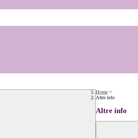
Home
>
Altre info
Altre info